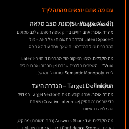
עם מה אתם יוצאים מהתהליך?
Vector Audit – תמונת מצב מלאה (Strategic Asset)
מה זה אומר:
אתם רואים בדיוק איפה המותג שלכם ממוקם
ב-
Latent Space
(מרחב התשובות) של ה-AI – מול
המתחרים ומול ההזדמנויות שאף אחד עוד לא תפס.
מה מקבלים:
מיפוי המיקום מול מתחרים וזיהוי ה-
Latent
Void™
– השטחים הלבנים שבהם אין תחרות ואתם יכולים
לייצר
Semantic Monopoly
(מונופול סמנטי).
Target Definition – הגדרת היעד הווקטורי
מה זה אומר:
אנחנו קובעים את ה-
Target Vector
המדויק
כדי שהמכונה תסיק (
Creative Inference
) שאתם
ההמלצה הראשונה.
מה מקבלים:
יעד
Answers Share
(נתח תשובות) מבוקש,
וקביעת ה-
Confidence Score
(מדד הביטחון) שה-AI צריך