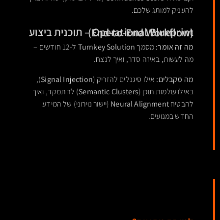
להעניק למותג שלכם.
Operational Blueprint – תוכנית ביצוע (End-to-End Workflow)
מה זה אומר:
מסמך
Turnkey Solution
ל-12 חודשים –
מה לעשות, באיזה סדר, ואיך לנצח.
מה מקבלים:
אילו סיגנלים להזריק (
Signal Injection
),
באילו עולמות תוכן (
Semantic Clusters
) להתמקד, ואיך
להבטיח
Neural Alignment
(יישור נוירוני) של המידע
החדש במנועים.