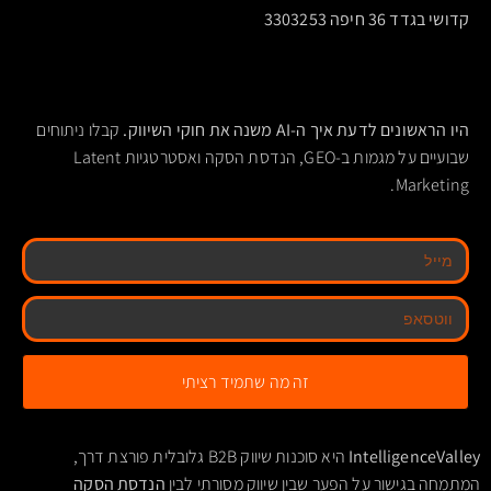
קדושי בגדד 36 חיפה 3303253
היו הראשונים לדעת איך ה-AI משנה את חוקי השיווק.
קבלו ניתוחים
שבועיים על מגמות ב-GEO, הנדסת הסקה ואסטרטגיות Latent
Marketing.
זה מה שתמיד רציתי
IntelligenceValley
היא סוכנות שיווק B2B גלובלית פורצת דרך,
המתמחה בגישור על הפער שבין שיווק מסורתי לבין
הנדסת הסקה