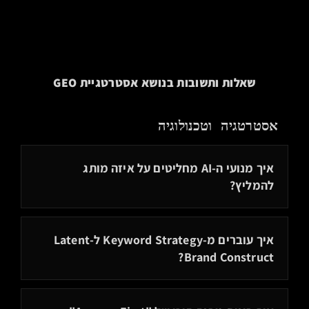
שאלות ותשובות בנושא אסטרטגיית GEO
אסטרטגיה וטכנולוגיה
איך מנועי ה-AI מחליטים על איזה מותג
להמליץ?
הבחירה היא מתמטית: חישוב
Proximity (קרבה וקטורית)
במרחב רב-ממדי. המנוע ממליץ על המותג בעל ה-
Cosine
איך עוברים מ-Keyword Strategy ל-Latent
Similarity
הגבוה ביותר לצורך המשתמש.
Brand Construct?
זונחים מילים בודדות לטובת בניית "ישות" (Entity)
ייחודיות האסטרטגיה של IntelligenceValley היא הניתוח
רב-ממדית. במקום אופטימיזציה למילה, אנו מהנדסים