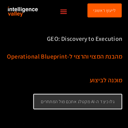
לתוכן
לייעוץ ראשוני
האקדמיה לשיווק בעידן הAI
GEO: Discovery to Execution
מהבנת המצוי והרצוי ל-Operational Blueprint
מוכנה לביצוע
גלו כיצד ה-AI מקטלג אתכם מול המתחרים