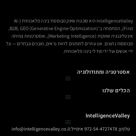
מזהה אילו סיגנלים בדיוק חסרים למכונה, כך ששינוי ממוקד
של 20% מהתוכן לרוב אפקטיבי יותר מ-100 מאמרים גנריים.
IntelligenceValley היא סוכנות שיווק מבוססת־בינה מלאכותית (AI-
First), המתמחה ב־B2B, GEO (Generative Engine Optimization),
אינטליגנציה שיווקית (Marketing Intelligence), ואסטרטגיות צמיחה
מבוססות נתונים. אנו עוזרים למותגים להיות נראים, מובנים ונבחרים — על
ידי אנשים ועל ידי מודלי בינה מלאכותית.
אסטרטגיה ומתודולוגיה
הכלים שלנו
יצירת קשר
IntelligenceValley
טלפון: 972-54-4727478 אימייל:info@intelligencevalley.co.il