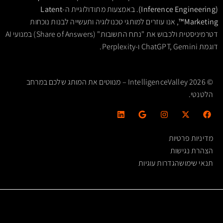
(Inference Engineering)
. באמצעות מתודולוגיית ה-
Latent
Marketing™
, אנו עוזרים למותגי טכנולוגיה ותעשייה לבנות נוכחות
דטרמיניסטית ולכבוש את "נתח התשובות" (Share of Answers) במנועי AI
דוגמת ChatGPT, Gemini ו-Perplexity.
© 2026 IntelligenceValley – מנווטים את המותג שלכם במרחב
הלטנטי.
מדיניות פרטיות
הצהרת נגישות
תנאי שימוש
הגדרות עוגיות