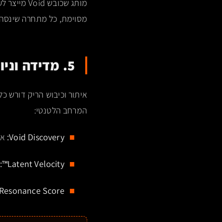
מותג שכובש Void מייצר לעצמו
מסוימת, כל מתחרה שינסה להיכנס יצטרך להשקיע פי 10 מ
5. מדידה וניווט ב-LatentScout
איתור וכיבוש הריק דורש כלי
המרחב הלטנטי:
Void Discovery:
אב
:
™
Latent Velocity
Resonance Score: