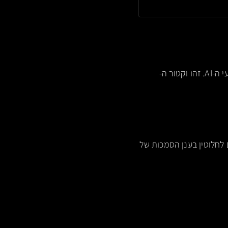
אנו ממפים את כל השאילתות, ההקשרים וה-Contextual Awareness שהלקוחות מייצרים במנועי ה-AI. זהו וקטור ה-
לחלוטין בענן הסמכות של