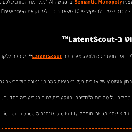
Semantic Monopoly
. ברגע שה-AI "נעל" את המותג 
שאבים כדי לסדוק את ה-Deterministic Presence שלכם.
™
 ניווט בחזית הטכנולוגיה. מערכת ה-
LatentScout
™
מספקת ללקוחות
חון אוטומטי של אזורים בעלי "צפיפות סמכות" נמוכה מול דרישה גב
מדידה של מהירות ה"חדירה" הווקטורית לתוך הטריטוריה החדשה.
וידוא שהמותג אכן הופך ל-Core Entity ונהנה מ-Algorithmic Dominance.