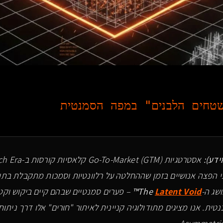
שטחים הלבנים" במפה הסמנטית
 הפצה אנושיים בזמן שההחלטה על רלוונטיות וסמכות מתקבלת בתוך
שג ה-
Latent Void
The
™
– פערים סמנטיים שבהם קיים ביקוש וקט
נטית. אנו מציגים מתודולוגיה קניינית לאיתור "חורים" אלו דרך ניתו