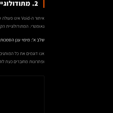
2. מתודולוגיית ה-Void Discovery: הנדסת חיסור וקטורי
גאומטרי. המתודולוגיית הקניינית שלנו מאפשר
שלב א': מיפוי ענן הסמכות (uthority Cloud Mapping
ופתרונות מחוברים כעת לו