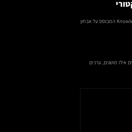
איתור ה-Void אינו פעולה של "אינטואיציה שיווקית", אלא תהליך של Knowledge Graph Engineering המבוסס על אבחון
מפים את ה-Latent Identity שלהם. אנו מזהים אילו מושגים, ערכים