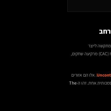
מותגים פועלים כיום בתוך "שוק אדום" וקטורי – אזורים סמנטיים רוויי מתחרים שבהם ה-AI מתקשה לייצר
Architectural Distinction בשל Semantic Overlap. בתוך השכונות הללו, עלות רכישת הלקוח (CAC) מרקיעה שחקים,
Uncont
. אלו הם אזורים
The