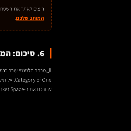
רוצים לאתר את השטח
המותג שלכם
.
6. סיכום: המירוץ לנדל"ן הווקטורי של המחר
Category of One. אל תילחמו על מילות מפתח – בואו לכבוש את הריק. ב-intelligence
עבורכם את ה-Uncontested Market Space.