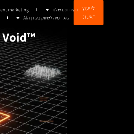
לתוכן
לייעוץ
השירותים שלנו
tent marketing
ראשוני
האקדמיה לשיווק בעידן הAI
™Latent Void: הGTM החדש של עידן הAI