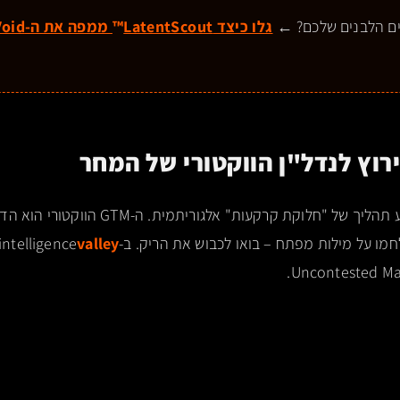
ים הלבנים שלכם? ←
גלו כיצד LatentScout
™
الמרחב הלטנטי עובר כרגע תהליך של "חלוקת קרקעו
valley