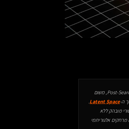
אסטרטגיות Go-To-Market (GTM) קלאסיות קורסות ב-Post-Search Era, משום
 ה-
Latent Space
.
ורי מובהק ללא
ח מרחקים אלגוריתמי