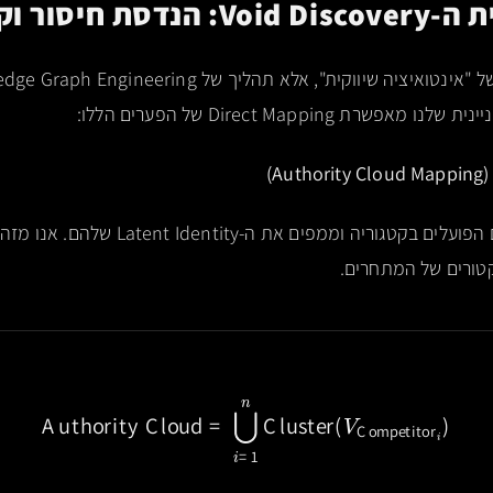
ת Direct Mapping של הפערים הללו:
A)
אנו דוגמים את כל המותגים הפועלים בקטגוריה ומ
קטורים של המתחרים.
Authority Cloud
=
⋃
i
=
1
n
Cluster
(
V
Competitor
i
)