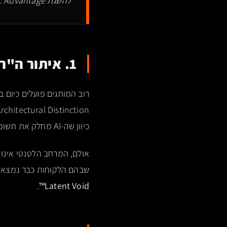
להשגת Asymmetric Advantage.
1. איתור ה"ריק": האסטרטגיה האבולוציונית של המרחב
כיוון שה-AI מחלק את תשומת הלב שלו (Attention) בין וקטורים דומים.
אולם, המרחב הלטנטי אינו 
שבהם הלקוחות כבר נמצאים וקטורית – אך ה-AI טרם הצליח להצמיד 
.
™
Latent Void