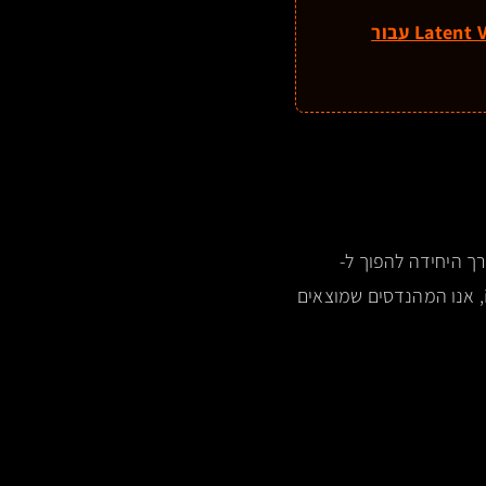
ממפה את ה-Latent Void עבור
ת" אלגוריתמית. ה-GTM הווקטורי הוא הדרך היחידה להפוך ל-
, אנו המהנדסים שמוצאים