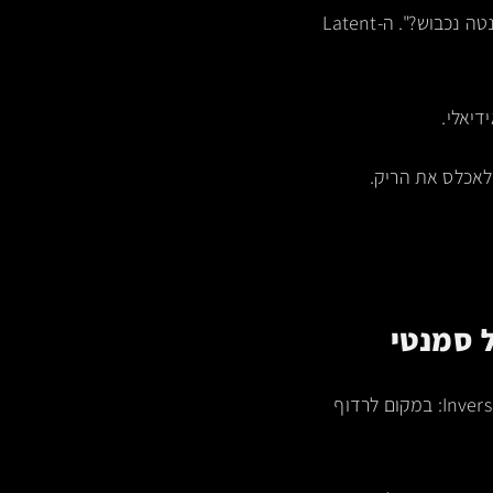
אסטרטגיית ה-Go-To-Market של המחר אינה שואלת "באיזה ערוץ נפרסם?", אלא "איזו קואורדינטה נכבוש?". ה-Latent
לאכלס את הריק.
מייצר את היתרון אסימטרי האולטימטיבי. זהו ה-Inversion of Marketing: במקום לרדוף