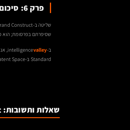
פרק 6: סיכום – המותג כ-Competitive Moat
שסיפרתם בפרסומת; הוא מה שהמכונה מסוגל
ב-intelligence
valley
Standard ב-Latent Space. המותג שלכם הוא משוואה מתמטית – ואנחנו המהנדסים שפותרים אותה.
שאלות ותשובות: Latent Brand Construct