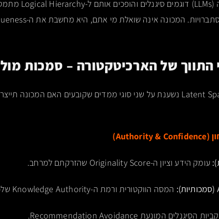
Optimization, מודלי שפה 
 המכונה אינה שואלת מי אתם, היא מחשבת את ה-Vectorial Uniqueness שלכם.
הנדסת המותג בתוך ה-Latent Space נשענת על שני סוגי ממדים שקובעים האם המכ
Autho)
עומק הידע וציון ה-Originality Score שהזרקתם למרחב.
המסה הווקטורית ורמת ה-Knowledge Authority שלכם.
ות הסיגנלים המונעת Recommendation Avoidance.