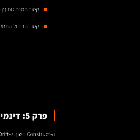
וקטור המנהיגות (Visionary Leadership): כאן אנו מיישמים Narrative Engineering.
וקטור הבידול התחרו
פרק 5: דינמיקה ו-Vector Drift Theory
ה-Construct חשוף ל-
rift