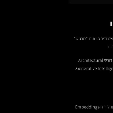
לגוריתמי אינו "מרגיש"
כם.
הבעיה המרכזית היא Inversion of Marketing: הנכסים שלכם בנויים לעיניים אנושיות, אך ה-AI דורש Architectural
ה-Latent Brand Construct הוא המעבר מזהות שיווקית ל-Synthesized Data Structure. בתהליך ה-Embeddings