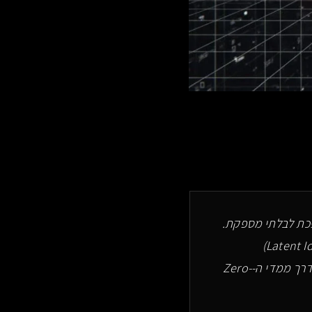
כולוגי הופכת לבלתי מספקת.
– המרה של זהות המותג (Latent Identity)
. אנו מנתחים את הארכיטקטורה הלטנטית דרך ממדי ה-Zero-