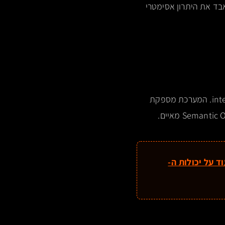
ת שגויה ולאבד את היתרון אסימטרי
. המערכת מספקת
וד על יכולות ה-