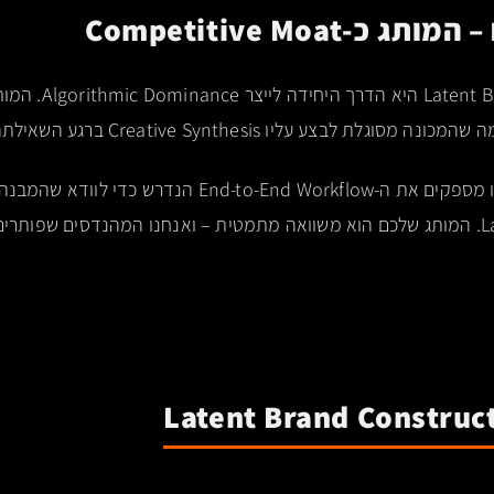
שליטה ב-rand Construct
ת לבצע עליו Creative Synthesis ברגע השאילתה.