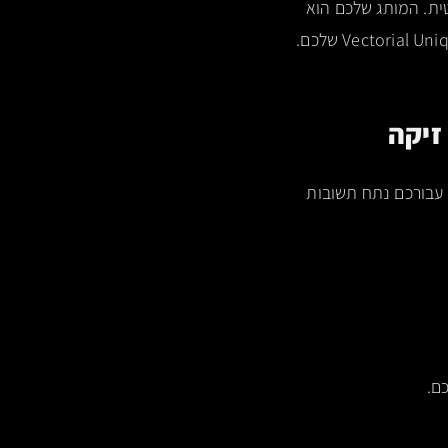
(LLMs) דוגמים סיגנלים והופכים אותם ל-Logical Hierarchy מתמטית. המותג שלכם הוא
ונה תייצר עבורכם נתח תשובות