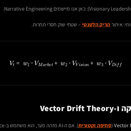
תי: איתור
הריק הלטנטי
– שטחי שוק חסרי תחרות.
V
t
=
w
1
⋅
V
M
a
r
k
e
t
+
w
2
⋅
V
V
i
s
i
o
n
+
w
3
⋅
V
D
i
f
f
Vector D
(
סחיפה וקטורית