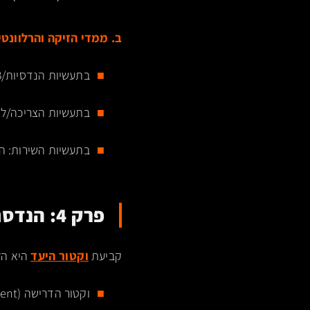
ב. ממדי הזיקה והרלוונטיות (ity & Relevance
בתעשיות הנדסיות/B2B: ה-AI מחפש זיקה לעומק תפעולי (Operational Excellence) וחוסן ארכיטקטוני.
בתעשיות הצריכה/לייף-סטייל: 
בתעשיות השירות: המכונה תנוו
פרק 4: הנדסת יעד – חישוב ה-Target Vector
קביעת
וקטור היעד
היא הל
וקטור הדרישה (Market Intent): ניתוח גאומטרי של צורכי השוק.