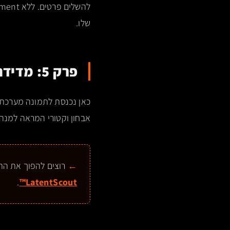
שלו.
פרק 5: מדידה ותיקוף – מערכת ה-LatentScout™
כאן נכנסת לתמונה מערכת 
אבחון וקטורי המראה למנהל המותג 
רוצים להפוך את התיאוריה הווקטורית ל
.
LatentScout™