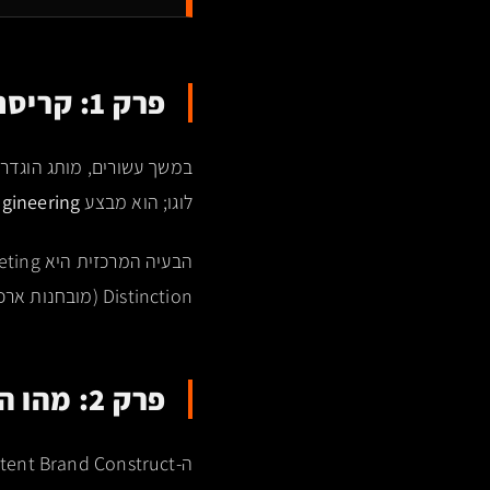
פרק 1: קריסת המותג המסורתי – אשליית ה-Identity
במשך עשורים, מותג הוגדר כ
לוגו; הוא מבצע
ngineering
Distinction (מובחנות ארכיטקטונית). מותג שמשקיע רק בנראות הופך ל"שקוף" במערכות Generative Intelligence.
פרק 2: מהו ה-Latent Brand Construct?