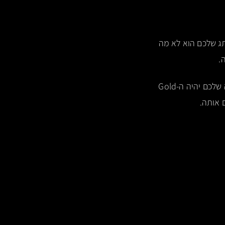
Latent B היא הדרך היחידה לייצר Algorithmic Dominance. המותג שלכם הוא לא מה
, אנו מספקים את ה-End-to-End Workflow הנדרש כדי לוודא שהמבנה שלכם יהיה ה-Gold