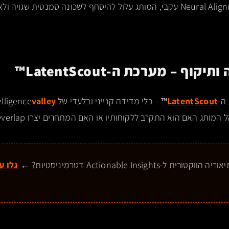
להשלים פרטים. ללא Neural Alignment עקבי, המותג עלול להיסחף לשכונה סמנטי
ה-
LatentScout
™
– כלי מדידה קנייני ובלעדי של intelligence
valley
האם הוא התקרב ללקוחותיו או האם המתחרים יצרו Semantic Overlap מאיים.
-Actionable Insights דטרמיניסטיות? ←
גלו ע