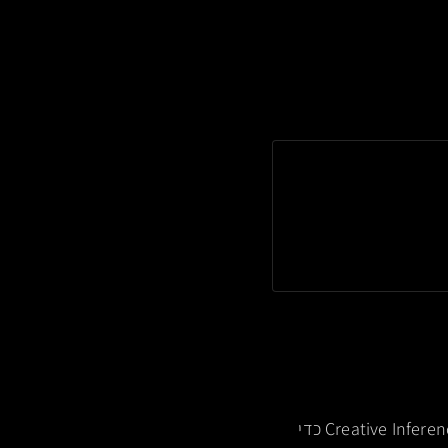
). אם ה-AI מזהה פער, הוא משתמש ב-Creative Inference כדי