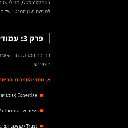
למעשה "ענן סמנטי" של הסתברויות.
פרק 3: עמודי התווך של הארכיטקטורה – סמכות מול זיקה
דומיננטי:
א. ממדי הסמכות והביטחון (rity & Confidence
Expertise (מומחיות):
Authoritativeness (סמכותיות):
Trust (מהימנות):
עקבי